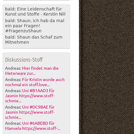
bald: Eine Leidenschaft für
Kunst und Stoffe - Kerstin Nill
bald: Shaun, ich hab da mal
ein paar Fragen!
#FragenzuShaun
bald: Shaun das Schaf zum
Mitnehmen
Diskussions-Stoff
Andreas:
Hier findet man die
Meterware zur...
Andreas:
Für Kristin wurde auch
nochmal ein stoff.love...
Andreas:
Uni #B1AAD3 für
Jasmin https://www.stoff-
schmie...
Andreas:
Uni #DC9BAE für
Jasmin https://www.stoff-
schmie...
Andreas:
Uni #6ABEBD für
Manuela https://www.stoff-...