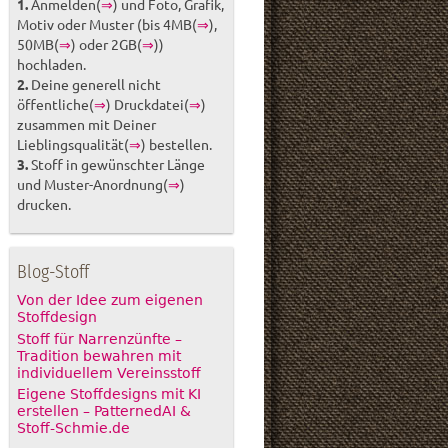
1.
Anmelden(
⇒
) und Foto, Grafik,
Motiv oder Muster (bis 4MB(
⇒
),
50MB(
⇒
) oder 2GB(
⇒
))
hochladen.
2.
Deine generell nicht
öffentliche(
⇒
) Druckdatei(
⇒
)
zusammen mit Deiner
Lieblingsqualität(
⇒
) bestellen.
3.
Stoff in gewünschter Länge
und Muster-Anordnung(
⇒
)
drucken.
Blog-Stoff
Von der Idee zum eigenen
Stoffdesign
Stoff für Narrenzünfte –
Tradition bewahren mit
individuellem Vereinsstoff
Eigene Stoffdesigns mit KI
erstellen – PatternedAI &
Stoff-Schmie.de