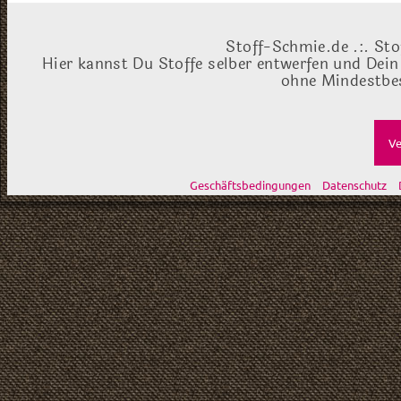
Stoff-Schmie.de .:. Sto
Hier kannst Du Stoffe selber entwerfen und Dein
ohne Mindestbes
Ve
Geschäftsbedingungen
Datenschutz