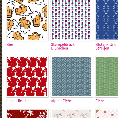
Bier
Stempeldruck
Blüten- Und 
Blümchen
Streifen
Liebe Hirsche
Alpine Eiche
Eiche