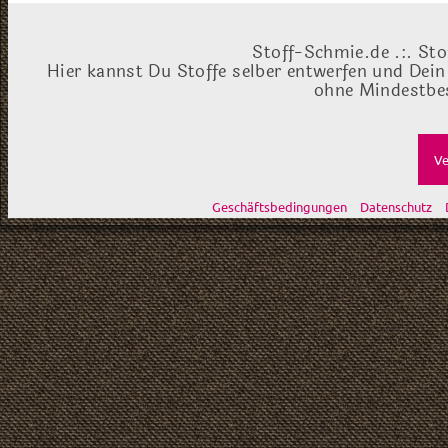
Stoff-Schmie.de .:. Sto
Hier kannst Du Stoffe selber entwerfen und Dein
ohne Mindestbes
Ve
Geschäftsbedingungen
Datenschutz