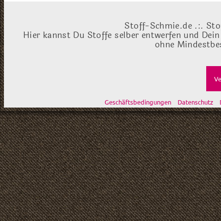
Stoff-Schmie.de .:. Sto
Hier kannst Du Stoffe selber entwerfen und Dein
ohne Mindestbes
Ve
Geschäftsbedingungen
Datenschutz