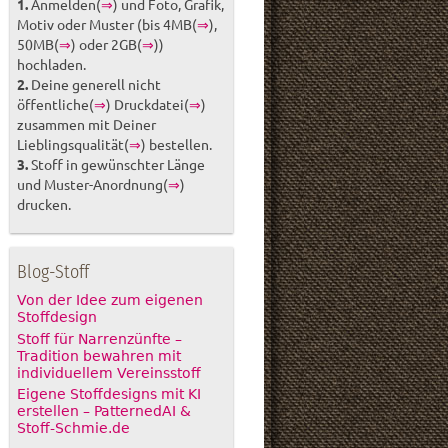
1.
Anmelden(
⇒
) und Foto, Grafik,
Motiv oder Muster (bis 4MB(
⇒
),
50MB(
⇒
) oder 2GB(
⇒
))
hochladen.
2.
Deine generell nicht
öffentliche(
⇒
) Druckdatei(
⇒
)
zusammen mit Deiner
Lieblingsqualität(
⇒
) bestellen.
3.
Stoff in gewünschter Länge
und Muster-Anordnung(
⇒
)
drucken.
Blog-Stoff
Von der Idee zum eigenen
Stoffdesign
Stoff für Narrenzünfte –
Tradition bewahren mit
individuellem Vereinsstoff
Eigene Stoffdesigns mit KI
erstellen – PatternedAI &
Stoff-Schmie.de