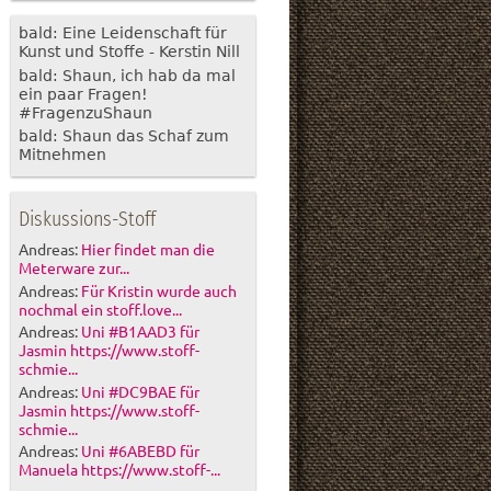
bald: Eine Leidenschaft für
Kunst und Stoffe - Kerstin Nill
bald: Shaun, ich hab da mal
ein paar Fragen!
#FragenzuShaun
bald: Shaun das Schaf zum
Mitnehmen
Diskussions-Stoff
Andreas:
Hier findet man die
Meterware zur...
Andreas:
Für Kristin wurde auch
nochmal ein stoff.love...
Andreas:
Uni #B1AAD3 für
Jasmin https://www.stoff-
schmie...
Andreas:
Uni #DC9BAE für
Jasmin https://www.stoff-
schmie...
Andreas:
Uni #6ABEBD für
Manuela https://www.stoff-...