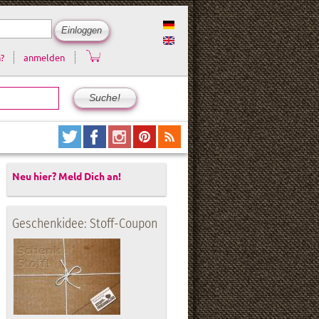
?
anmelden
Neu hier? Meld Dich an!
Geschenkidee: Stoff-Coupon