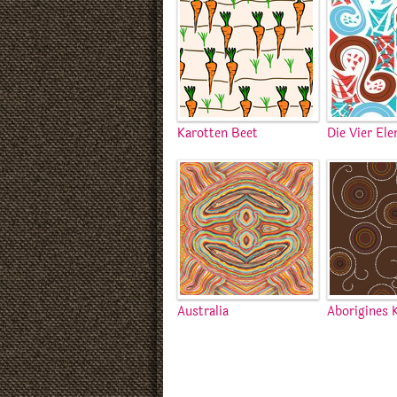
Karotten Beet
Die Vier El
Australia
Aborigines 