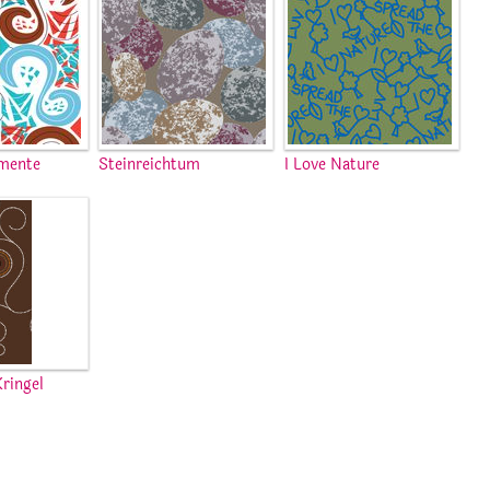
emente
Steinreichtum
I Love Nature
Kringel