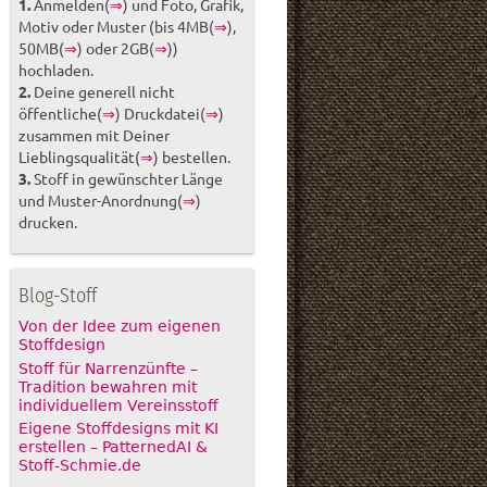
1.
Anmelden(
⇒
) und Foto, Grafik,
Motiv oder Muster (bis 4MB(
⇒
),
50MB(
⇒
) oder 2GB(
⇒
))
hochladen.
2.
Deine generell nicht
öffentliche(
⇒
) Druckdatei(
⇒
)
zusammen mit Deiner
Lieblingsqualität(
⇒
) bestellen.
3.
Stoff in gewünschter Länge
und Muster-Anordnung(
⇒
)
drucken.
Blog-Stoff
Von der Idee zum eigenen
Stoffdesign
Stoff für Narrenzünfte –
Tradition bewahren mit
individuellem Vereinsstoff
Eigene Stoffdesigns mit KI
erstellen – PatternedAI &
Stoff-Schmie.de