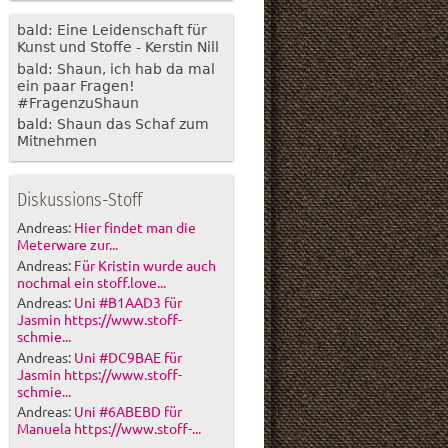
bald: Eine Leidenschaft für
Kunst und Stoffe - Kerstin Nill
bald: Shaun, ich hab da mal
ein paar Fragen!
#FragenzuShaun
bald: Shaun das Schaf zum
Mitnehmen
Diskussions-Stoff
Andreas:
Hier findet man die
Meterware zur...
Andreas:
Für Kristin wurde auch
nochmal ein stoff.love...
Andreas:
Uni #B1AAD3 für
Jasmin https://www.stoff-
schmie...
Andreas:
Uni #DC9BAE für
Jasmin https://www.stoff-
schmie...
Andreas:
Uni #6ABEBD für
Manuela https://www.stoff-...