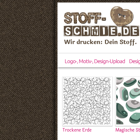
Wir drucken: Dein Stoff.
Logo-, Motiv-, Design-Upload
Desi
Trockene Erde
Magische St