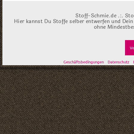
Stoff-Schmie.de .:. Sto
Hier kannst Du Stoffe selber entwerfen und Dein
ohne Mindestbes
Ve
Geschäftsbedingungen
Datenschutz