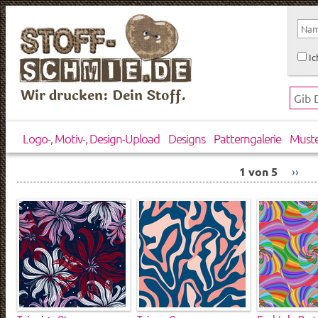
Ic
Wir drucken: Dein Stoff.
Logo-, Motiv-, Design-Upload
Designs
Patterngalerie
Must
1 von 5
››