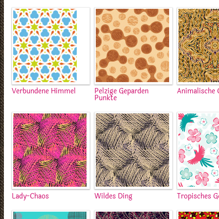
Verbundene Himmel
Pelzige Geparden
Animalische
Punkte
Lady-Chaos
Wildes Ding
Tropisches G