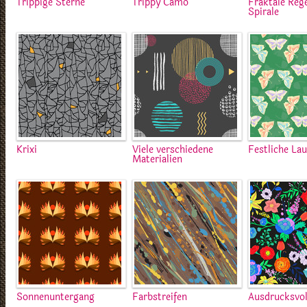
Trippige Sterne
Trippy Camo
Fraktale Re
Spirale
Krixi
Viele verschiedene
Festliche La
Materialien
Sonnenuntergang
Farbstreifen
Ausdrucksvol