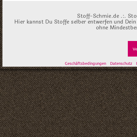
Stoff-Schmie.de .:. Sto
Hier kannst Du Stoffe selber entwerfen und Dein
ohne Mindestbes
Ve
Geschäftsbedingungen
Datenschutz