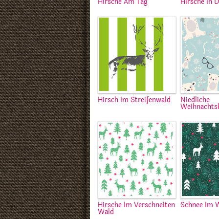
Hirsche Am Tag
Hirsche In 
Hirsch Im Streifenwald
Niedliche
Weihnachts
Hirsche Im Verschneiten
Schnee Im 
Wald