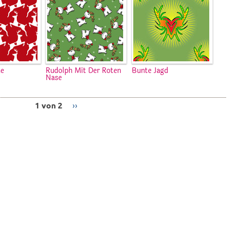
he
Rudolph Mit Der Roten
Bunte Jagd
Nase
1 von 2
››