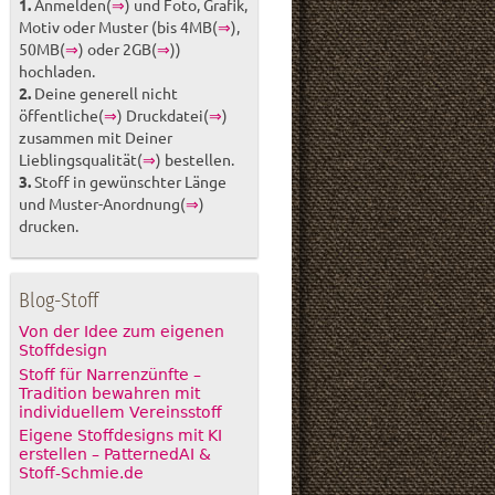
1.
Anmelden(
⇒
) und Foto, Grafik,
Motiv oder Muster (bis 4MB(
⇒
),
50MB(
⇒
) oder 2GB(
⇒
))
hochladen.
2.
Deine generell nicht
öffentliche(
⇒
) Druckdatei(
⇒
)
zusammen mit Deiner
Lieblingsqualität(
⇒
) bestellen.
3.
Stoff in gewünschter Länge
und Muster-Anordnung(
⇒
)
drucken.
Blog-Stoff
Von der Idee zum eigenen
Stoffdesign
Stoff für Narrenzünfte –
Tradition bewahren mit
individuellem Vereinsstoff
Eigene Stoffdesigns mit KI
erstellen – PatternedAI &
Stoff-Schmie.de