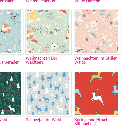
Der Nacht
Kerzen Leuchten
Wilde Hirsche
Weihnachten Der
Weihnachten Im Stillen
kameraden
Waldtiere
Walde
Wald
Schneefall Im Wald
Springende Hirsch
Silhouetten