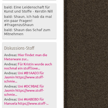
bald: Eine Leidenschaft für
Kunst und Stoffe - Kerstin Nill
bald: Shaun, ich hab da mal
ein paar Fragen!
#FragenzuShaun
bald: Shaun das Schaf zum
Mitnehmen
Diskussions-Stoff
Andreas:
Hier findet man die
Meterware zur...
Andreas:
Für Kristin wurde auch
nochmal ein stoff.love...
Andreas:
Uni #B1AAD3 für
Jasmin https://www.stoff-
schmie...
Andreas:
Uni #DC9BAE für
Jasmin https://www.stoff-
schmie...
Andreas:
Uni #6ABEBD für
Manuela https://www.stoff-...