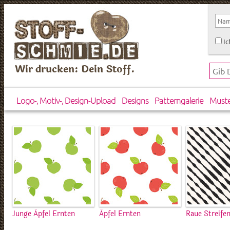
Ic
Wir drucken: Dein Stoff.
Logo-, Motiv-, Design-Upload
Designs
Patterngalerie
Must
Junge Äpfel Ernten
Äpfel Ernten
Raue Streife