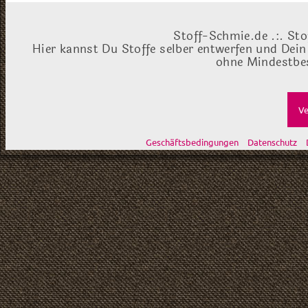
Stoff-Schmie.de .:. Sto
Hier kannst Du Stoffe selber entwerfen und Dein
ohne Mindestbes
Ve
Geschäftsbedingungen
Datenschutz