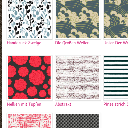
Handdruck Zweige
Die Großen Wellen
Unter Der We
Nelken mit Tupfen
Abstrakt
Pinselstrich 