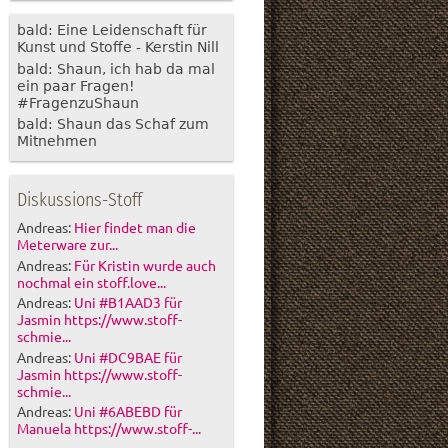
bald: Eine Leidenschaft für
Kunst und Stoffe - Kerstin Nill
bald: Shaun, ich hab da mal
ein paar Fragen!
#FragenzuShaun
bald: Shaun das Schaf zum
Mitnehmen
Diskussions-Stoff
Andreas:
Hier findet man die
Meterware zur...
Andreas:
Für Kristin wurde auch
nochmal ein stoff.love...
Andreas:
Uni #B1AAD3 für
Jasmin https://www.stoff-
schmie...
Andreas:
Uni #DC9BAE für
Jasmin https://www.stoff-
schmie...
Andreas:
Uni #6ABEBD für
Manuela https://www.stoff-...