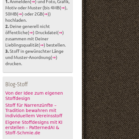
1.
Anmelden(
⇒
) und Foto, Grafik,
Motiv oder Muster (bis 4MB(
⇒
),
50MB(
⇒
) oder 2GB(
⇒
))
hochladen.
2.
Deine generell nicht
öffentliche(
⇒
) Druckdatei(
⇒
)
zusammen mit Deiner
Lieblingsqualität(
⇒
) bestellen.
3.
Stoff in gewünschter Länge
und Muster-Anordnung(
⇒
)
drucken.
Blog-Stoff
Von der Idee zum eigenen
Stoffdesign
Stoff für Narrenzünfte –
Tradition bewahren mit
individuellem Vereinsstoff
Eigene Stoffdesigns mit KI
erstellen – PatternedAI &
Stoff-Schmie.de