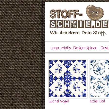
Wir drucken: Dein Stoff.
Logo-, Motiv-, Design-Upload
Desi
Gschel Vögel
Gzhel Stil