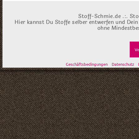
Stoff-Schmie.de .:. Sto
Hier kannst Du Stoffe selber entwerfen und Dein
ohne Mindestbes
Ve
Geschäftsbedingungen
Datenschutz