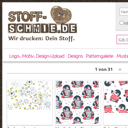
Ic
Wir drucken: Dein Stoff.
Logo-, Motiv-, Design-Upload
Designs
Patterngalerie
Must
1 von 31
››