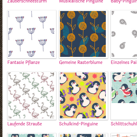
Zauberschneesturm
Musikalische Pinguine
Baby-Pingui
Fantasie Pflanze
Gemeine Rasterblume
Einzelnes Pai
Laufende Strauße
Schulkind-Pinguine
Schlittschuh