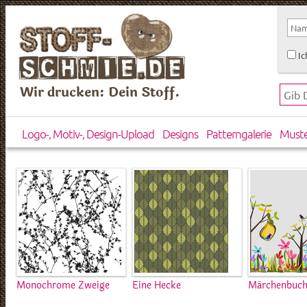
Ic
Wir drucken: Dein Stoff.
Logo-, Motiv-, Design-Upload
Designs
Patterngalerie
Must
Monochrome Zweige
Eine Hecke
Märchenbuch