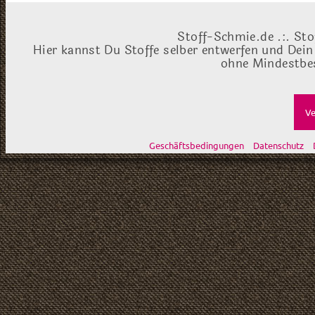
Stoff-Schmie.de .:. Sto
Hier kannst Du Stoffe selber entwerfen und Dein
ohne Mindestbes
Ve
Geschäftsbedingungen
Datenschutz