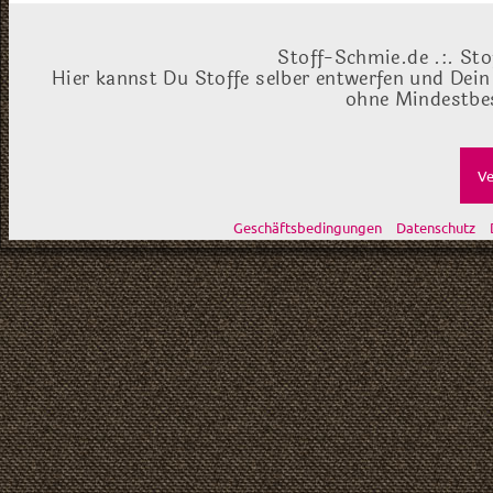
Stoff-Schmie.de .:. Sto
Hier kannst Du Stoffe selber entwerfen und Dein
ohne Mindestbes
Ve
Geschäftsbedingungen
Datenschutz