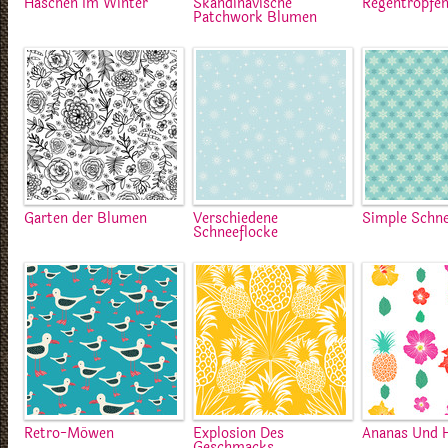
Häschen Im Winter
Skandinavische
Regentropfen
Patchwork Blumen
Garten der Blumen
Verschiedene
Simple Schne
Schneeflocke
Retro-Möwen
Explosion Des
Ananas Und 
Geschmacks