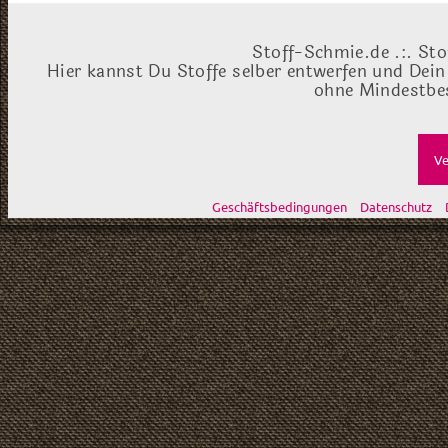
Stoff-Schmie.de .:. Sto
Hier kannst Du Stoffe selber entwerfen und Dein
ohne Mindestbes
Ve
Geschäftsbedingungen
Datenschutz