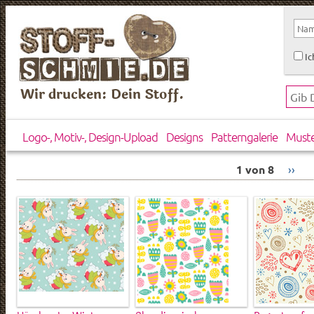
Ic
Wir drucken: Dein Stoff.
Logo-, Motiv-, Design-Upload
Designs
Patterngalerie
Must
1 von 8
››