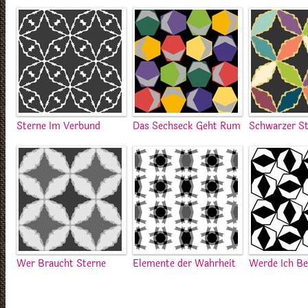
Sterne Im Verbund
Das Sechseck Geht Rum
Schwarzer S
Wer Braucht Sterne
Elemente der Wahrheit
Werde Ich B