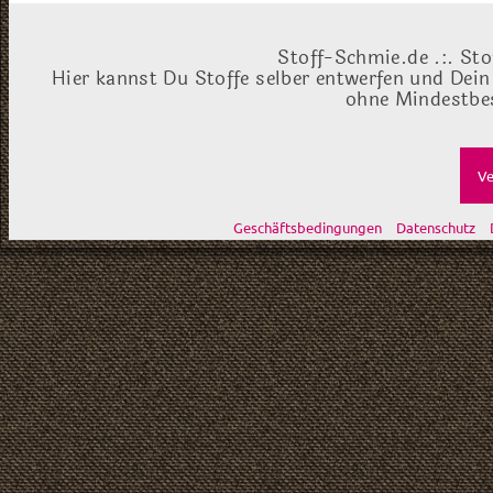
Stoff-Schmie.de .:. Sto
Hier kannst Du Stoffe selber entwerfen und Dein
ohne Mindestbes
Ve
Geschäftsbedingungen
Datenschutz