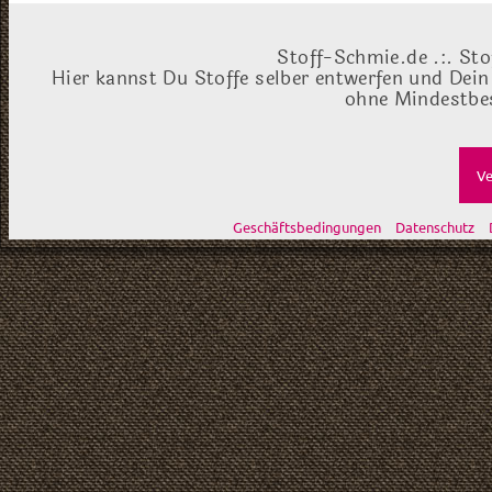
Stoff-Schmie.de .:. Sto
Hier kannst Du Stoffe selber entwerfen und Dein
ohne Mindestbes
Ve
Geschäftsbedingungen
Datenschutz