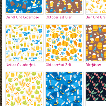
Dirndl Und Lederhose
Oktoberfest Bier
Bier Und Bre
Nettes Oktoberfest
Oktoberfest Zeit
Bierfässer