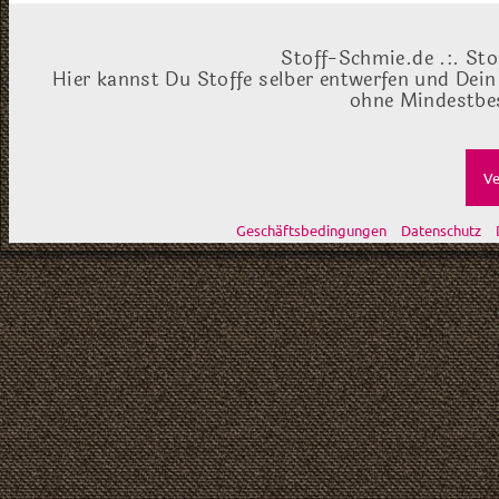
Stoff-Schmie.de .:. Sto
Hier kannst Du Stoffe selber entwerfen und Dein
ohne Mindestbes
Ve
Geschäftsbedingungen
Datenschutz