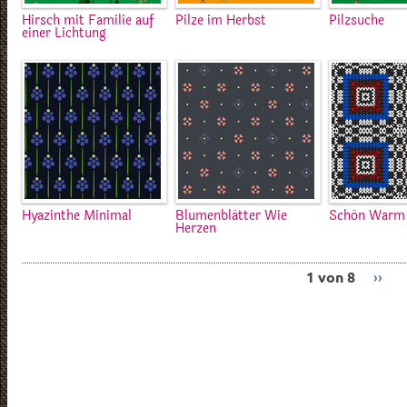
Hirsch mit Familie auf
Pilze im Herbst
Pilzsuche
einer Lichtung
Hyazinthe Minimal
Blumenblätter Wie
Schön Warm
Herzen
1 von 8
››