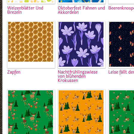
Weizenblätter Und
Oktoberfest Fahnen und
Beerenknosp
Brezeln
Akkordeon
Zapfen
Nachtfrühlingswiese
Leise fällt d
von blühenden
Krokussen