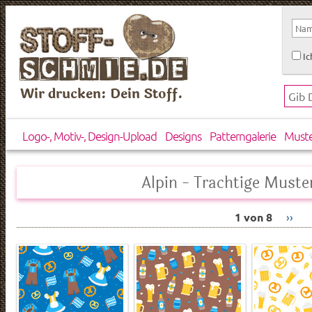
Ic
Wir drucken: Dein Stoff.
Logo-, Motiv-, Design-Upload
Designs
Patterngalerie
Must
Alpin - Trachtige Muste
1 von 8
››