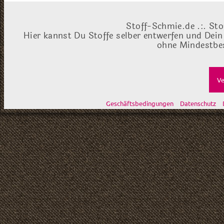
Stoff-Schmie.de .:. Sto
Hier kannst Du Stoffe selber entwerfen und Dein
ohne Mindestbes
Ve
Geschäftsbedingungen
Datenschutz