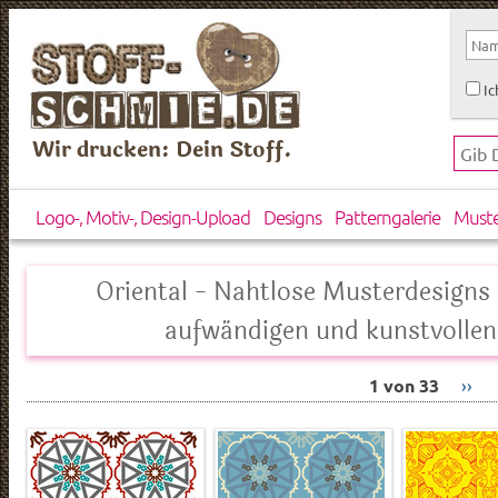
Ic
Wir drucken: Dein Stoff.
Logo-, Motiv-, Design-Upload
Designs
Patterngalerie
Must
Oriental - Nahtlose Musterdesign
aufwändigen und kunstvollen
1 von 33
››