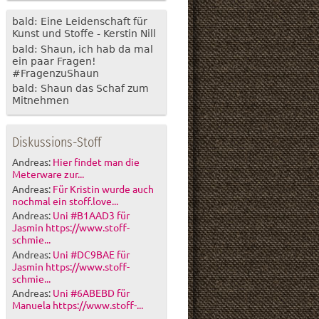
bald: Eine Leidenschaft für
Kunst und Stoffe - Kerstin Nill
bald: Shaun, ich hab da mal
ein paar Fragen!
#FragenzuShaun
bald: Shaun das Schaf zum
Mitnehmen
Diskussions-Stoff
Andreas:
Hier findet man die
Meterware zur...
Andreas:
Für Kristin wurde auch
nochmal ein stoff.love...
Andreas:
Uni #B1AAD3 für
Jasmin https://www.stoff-
schmie...
Andreas:
Uni #DC9BAE für
Jasmin https://www.stoff-
schmie...
Andreas:
Uni #6ABEBD für
Manuela https://www.stoff-...