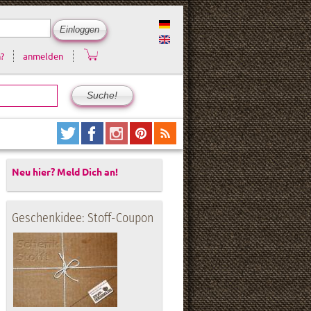
?
anmelden
Neu hier? Meld Dich an!
Geschenkidee: Stoff-Coupon