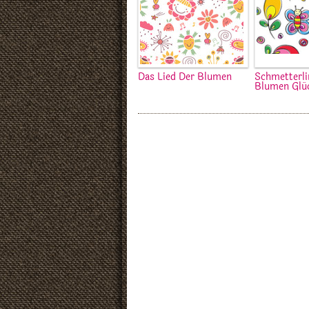
Das Lied Der Blumen
Schmetterli
Blumen Glü