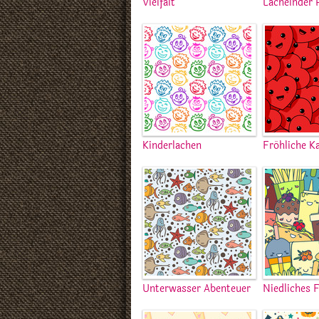
Vielfalt
Lächelnder 
Kinderlachen
Fröhliche K
Unterwasser Abenteuer
Niedliches 