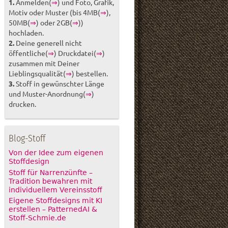
1.
Anmelden(
⇒
) und Foto, Grafik,
Motiv oder Muster (bis 4MB(
⇒
),
50MB(
⇒
) oder 2GB(
⇒
))
hochladen.
2.
Deine generell nicht
öffentliche(
⇒
) Druckdatei(
⇒
)
zusammen mit Deiner
Lieblingsqualität(
⇒
) bestellen.
3.
Stoff in gewünschter Länge
und Muster-Anordnung(
⇒
)
drucken.
Blog-Stoff
Von der Idee zum eigenen
Stoffdesign
Stoff für Narrenzünfte –
Tradition bewahren mit
individuellem Vereinsstoff
Eigene Stoffdesigns mit KI
erstellen – PatternedAI &
Stoff-Schmie.de