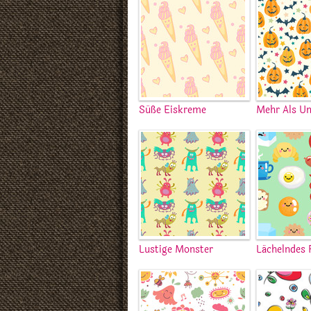
Süße Eiskreme
Mehr Als Un
Lustige Monster
Lächelndes 