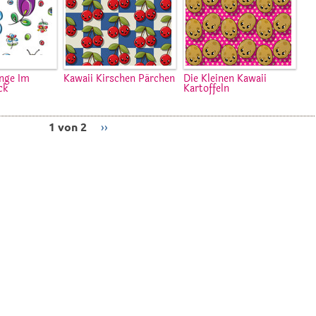
nge Im
Kawaii Kirschen Pärchen
Die Kleinen Kawaii
ck
Kartoffeln
1 von 2
››