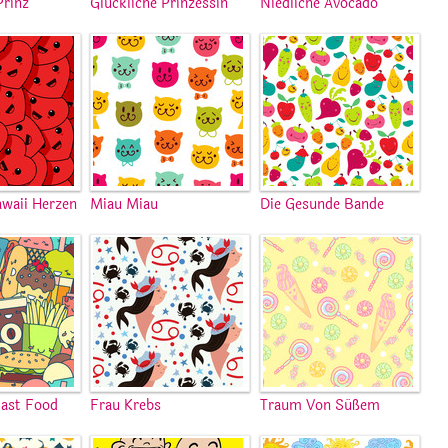
Prinz
Glückliche Prinzessin
Niedliche Avocado
awaii Herzen
Miau Miau
Die Gesunde Bande
Fast Food
Frau Krebs
Traum Von Süßem