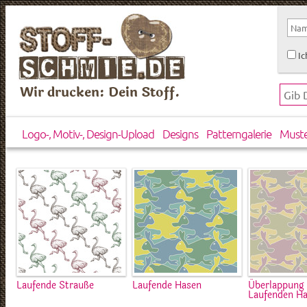
Ic
Wir drucken: Dein Stoff.
Logo-, Motiv-, Design-Upload
Designs
Patterngalerie
Must
Laufende Strauße
Laufende Hasen
Überlappung
Laufenden H