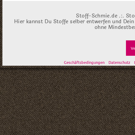
Stoff-Schmie.de .:. Sto
Hier kannst Du Stoffe selber entwerfen und Dein
ohne Mindestbes
Ve
Geschäftsbedingungen
Datenschutz