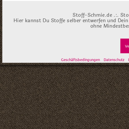
Stoff-Schmie.de .:. Sto
Hier kannst Du Stoffe selber entwerfen und Dein
ohne Mindestbes
Ve
Geschäftsbedingungen
Datenschutz