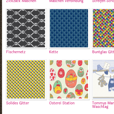
Zickzack Maschen
Maschen Verbindung
Streifen Stri
Fischernetz
Kette
Buntglas Git
Solides Gitter
Osterei Station
Tommys Mam
Waschtag