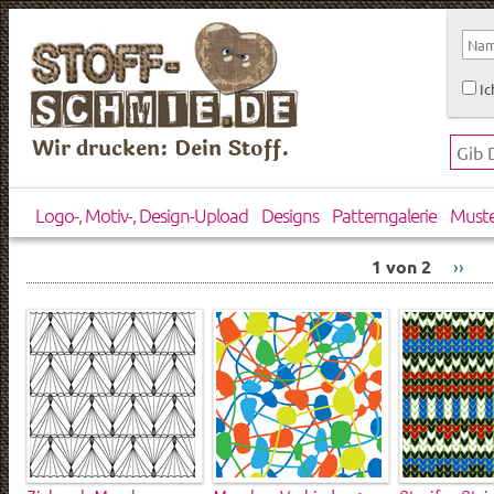
Ic
Wir drucken: Dein Stoff.
Logo-, Motiv-, Design-Upload
Designs
Patterngalerie
Must
1 von 2
››