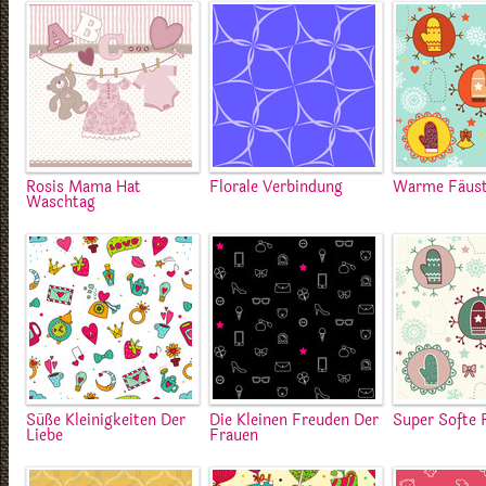
Rosis Mama Hat
Florale Verbindung
Warme Fäust
Waschtag
Süße Kleinigkeiten Der
Die Kleinen Freuden Der
Super Softe 
Liebe
Frauen