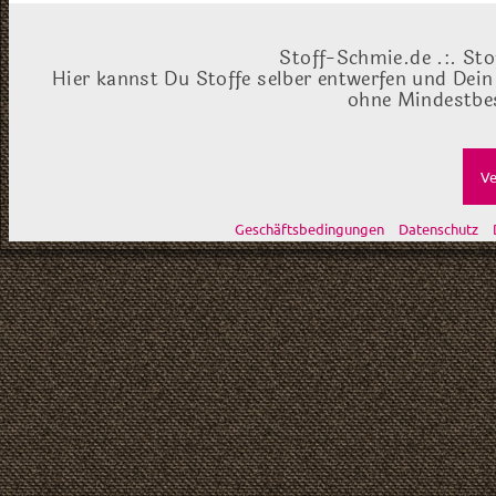
Stoff-Schmie.de .:. Sto
Hier kannst Du Stoffe selber entwerfen und Dein
ohne Mindestbes
Ve
Geschäftsbedingungen
Datenschutz