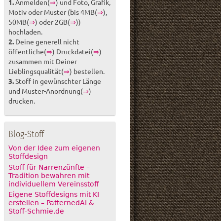
1.
Anmelden(
⇒
) und Foto, Grafik,
Motiv oder Muster (bis 4MB(
⇒
),
50MB(
⇒
) oder 2GB(
⇒
))
hochladen.
2.
Deine generell nicht
öffentliche(
⇒
) Druckdatei(
⇒
)
zusammen mit Deiner
Lieblingsqualität(
⇒
) bestellen.
3.
Stoff in gewünschter Länge
und Muster-Anordnung(
⇒
)
drucken.
Blog-Stoff
Von der Idee zum eigenen
Stoffdesign
Stoff für Narrenzünfte –
Tradition bewahren mit
individuellem Vereinsstoff
Eigene Stoffdesigns mit KI
erstellen – PatternedAI &
Stoff-Schmie.de