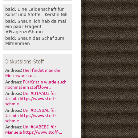
bald: Eine Leidenschaft für
Kunst und Stoffe - Kerstin Nill
bald: Shaun, ich hab da mal
ein paar Fragen!
#FragenzuShaun
bald: Shaun das Schaf zum
Mitnehmen
Diskussions-Stoff
Andreas:
Hier findet man die
Meterware zur...
Andreas:
Für Kristin wurde auch
nochmal ein stoff.love...
Andreas:
Uni #B1AAD3 für
Jasmin https://www.stoff-
schmie...
Andreas:
Uni #DC9BAE für
Jasmin https://www.stoff-
schmie...
Andreas:
Uni #6ABEBD für
Manuela https://www.stoff-...