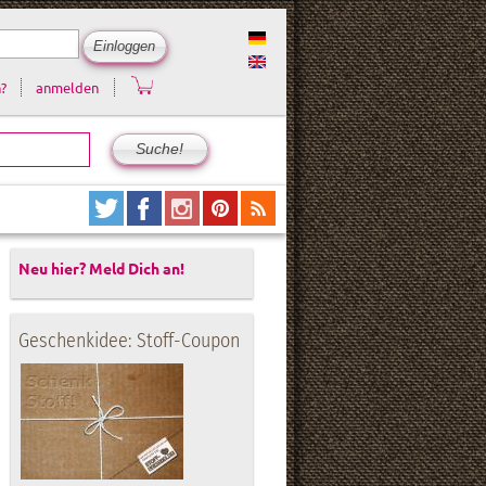
?
anmelden
Neu hier? Meld Dich an!
Geschenkidee: Stoff-Coupon