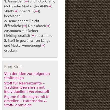
1.
Anmelden(
⇒
) und Foto, Grafik,
Motiv oder Muster (bis 4MB(
⇒
),
50MB(
⇒
) oder 2GB(
⇒
))
hochladen.
2.
Deine generell nicht
öffentliche(
⇒
) Druckdatei(
⇒
)
zusammen mit Deiner
Lieblingsqualität(
⇒
) bestellen.
3.
Stoff in gewünschter Länge
und Muster-Anordnung(
⇒
)
drucken.
Blog-Stoff
Von der Idee zum eigenen
Stoffdesign
Stoff für Narrenzünfte –
Tradition bewahren mit
individuellem Vereinsstoff
Eigene Stoffdesigns mit KI
erstellen – PatternedAI &
Stoff-Schmie.de