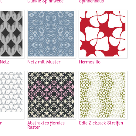
st
Dunkle Spinnwebe
Spinnenhaus
 Netz
Netz mit Muster
Hermosillo
r
Abstraktes florales
Edle Zickzack Streifen
Raster