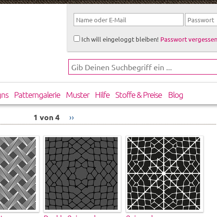
Ich will eingeloggt bleiben!
Passwort vergessen
gns
Patterngalerie
Muster
Hilfe
Stoffe & Preise
Blog
1 von 4
››