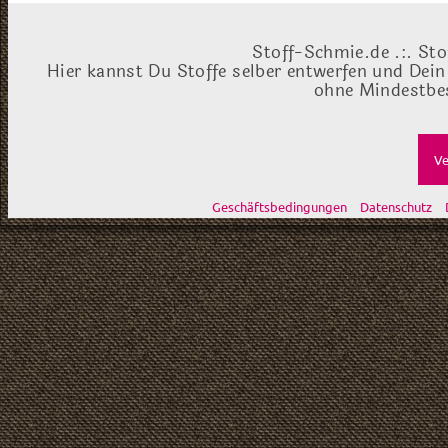
Stoff-Schmie.de .:. Sto
Hier kannst Du Stoffe selber entwerfen und Dein
ohne Mindestbes
Ve
Geschäftsbedingungen
Datenschutz