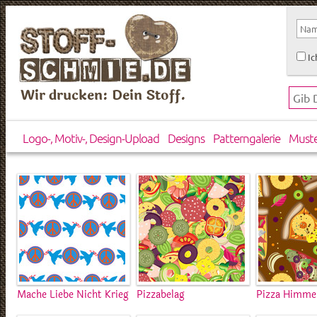
Ic
Wir drucken: Dein Stoff.
Logo-, Motiv-, Design-Upload
Designs
Patterngalerie
Must
Mache Liebe Nicht Krieg
Pizzabelag
Pizza Himme