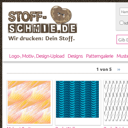
Ic
Wir drucken: Dein Stoff.
Logo-, Motiv-, Design-Upload
Designs
Patterngalerie
Must
1 von 5
››