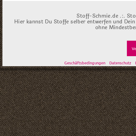
Stoff-Schmie.de .:. Sto
Hier kannst Du Stoffe selber entwerfen und Dein
ohne Mindestbes
Ve
Geschäftsbedingungen
Datenschutz