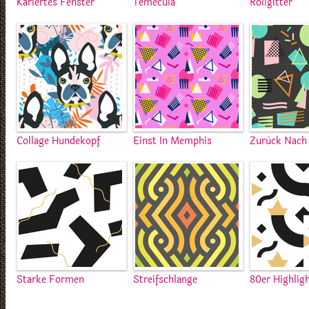
Kariertes Fenster
Temecula
Rollgitter
Collage Hundekopf
Einst In Memphis
Zurück Nach
Starke Formen
Streifschlange
80er Highlig