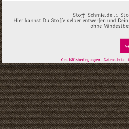
Stoff-Schmie.de .:. Sto
Hier kannst Du Stoffe selber entwerfen und Dein
ohne Mindestbes
Ve
Geschäftsbedingungen
Datenschutz