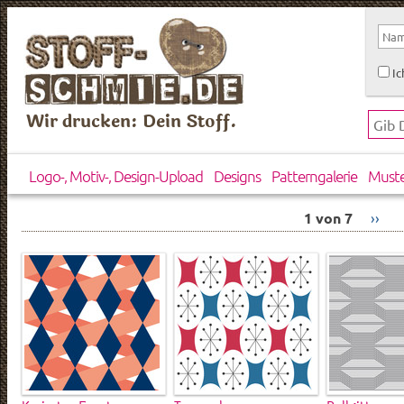
Ic
Wir drucken: Dein Stoff.
Logo-, Motiv-, Design-Upload
Designs
Patterngalerie
Must
1 von 7
››