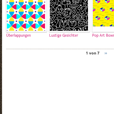
Überlappungen
Lustige Gesichter
Pop Art Box
1 von 7
››