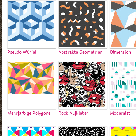
Pseudo Würfel
Abstrakte Geometrien
Dimension
Mehrfarbige Polygone
Rock Aufkleber
Modernist