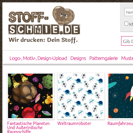
Ic
Wir drucken: Dein Stoff.
Logo-, Motiv-, Design-Upload
Designs
Patterngalerie
Must
Fantastische Planeten
Weltraumroboter
Raumfahrzeu
Und Außerirdische
Raumschiffe