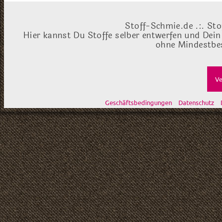
Stoff-Schmie.de .:. Sto
Hier kannst Du Stoffe selber entwerfen und Dein
ohne Mindestbes
Ve
Geschäftsbedingungen
Datenschutz