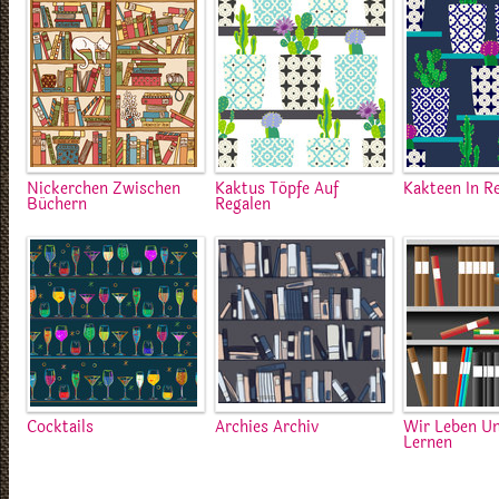
Nickerchen Zwischen
Kaktus Töpfe Auf
Kakteen In R
Büchern
Regalen
Cocktails
Archies Archiv
Wir Leben U
Lernen