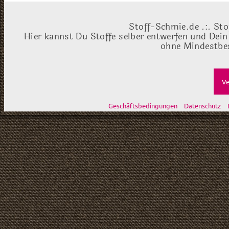
Stoff-Schmie.de .:. Sto
Hier kannst Du Stoffe selber entwerfen und Dein
ohne Mindestbes
Ve
Geschäftsbedingungen
Datenschutz