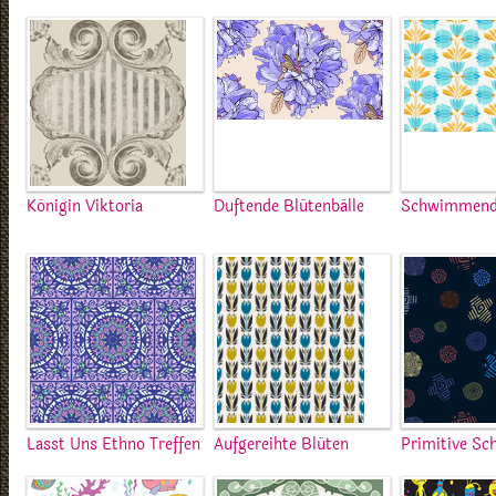
Königin Viktoria
Duftende Blütenbälle
Schwimmend
Lasst Uns Ethno Treffen
Aufgereihte Blüten
Primitive Sc