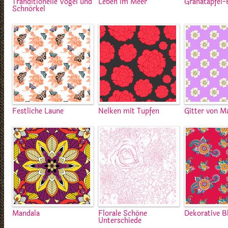
Tranditionelle Vögel und
Leben im Meer
Granatapfel
Schnörkel
Festliche Laune
Nelken mit Tupfen
Gitter von M
Mandala
Florale Schöne
Dekorative 
Unterschiede