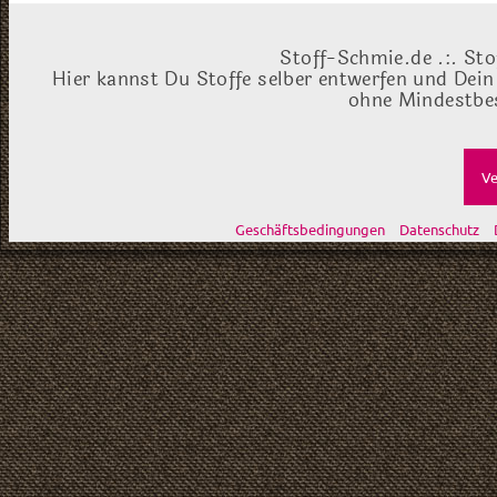
Stoff-Schmie.de .:. Sto
Hier kannst Du Stoffe selber entwerfen und Dein
ohne Mindestbes
Ve
Geschäftsbedingungen
Datenschutz