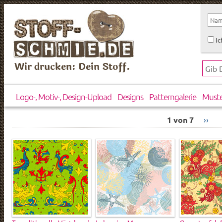
Ic
Wir drucken: Dein Stoff.
Logo-, Motiv-, Design-Upload
Designs
Patterngalerie
Must
1 von 7
››