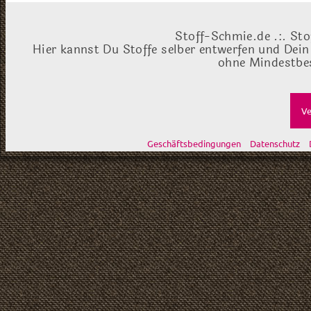
Stoff-Schmie.de .:. Sto
Hier kannst Du Stoffe selber entwerfen und Dein
ohne Mindestbes
Ve
Geschäftsbedingungen
Datenschutz