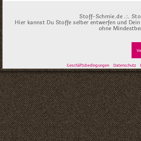
Stoff-Schmie.de .:. Sto
Hier kannst Du Stoffe selber entwerfen und Dein
ohne Mindestbes
Ve
Geschäftsbedingungen
Datenschutz