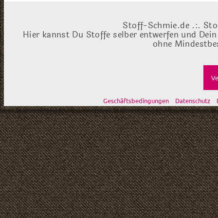
Stoff-Schmie.de .:. Sto
Hier kannst Du Stoffe selber entwerfen und Dein
ohne Mindestbes
Ve
Geschäftsbedingungen
Datenschutz