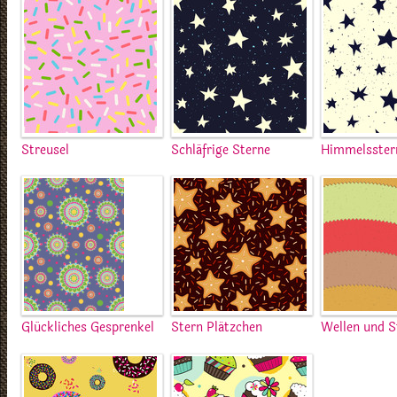
Streusel
Schläfrige Sterne
Himmelsster
Glückliches Gesprenkel
Stern Plätzchen
Wellen und S