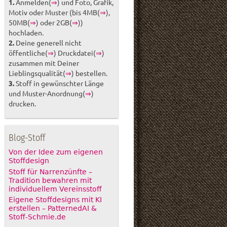
1.
Anmelden(
⇒
) und Foto, Grafik,
Motiv oder Muster (bis 4MB(
⇒
),
50MB(
⇒
) oder 2GB(
⇒
))
hochladen.
2.
Deine generell nicht
öffentliche(
⇒
) Druckdatei(
⇒
)
zusammen mit Deiner
Lieblingsqualität(
⇒
) bestellen.
3.
Stoff in gewünschter Länge
und Muster-Anordnung(
⇒
)
drucken.
Blog-Stoff
Von der Idee zum eigenen
Stoffdesign
Stoff für Narrenzünfte –
Tradition bewahren mit
individuellem Vereinsstoff
Eigene Stoffdesigns mit KI
erstellen – PatternedAI &
Stoff-Schmie.de