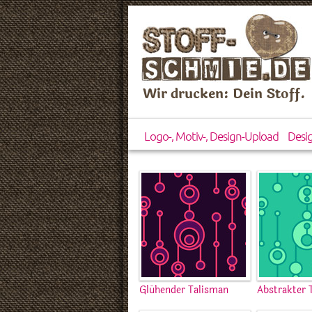
Wir drucken: Dein Stoff.
Logo-, Motiv-, Design-Upload
Desi
Glühender Talisman
Abstrakter 