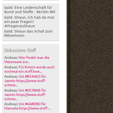
bald: Eine Leidenschaft für
Kunst und Stoffe - Kerstin Nill
bald: Shaun, ich hab da mal
ein paar Fragen!
#FragenzuShaun
bald: Shaun das Schaf zum
Mitnehmen
Diskussions-Stoff
Andreas:
Hier findet man die
Meterware zur...
Andreas:
Für Kristin wurde auch
nochmal ein stoff.love...
Andreas:
Uni #B1AAD3 für
Jasmin https://www.stoff-
schmie...
Andreas:
Uni #DC9BAE für
Jasmin https://www.stoff-
schmie...
Andreas:
Uni #6ABEBD für
Manuela https://www.stoff-...