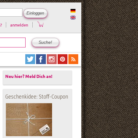
?
anmelden
Neu hier? Meld Dich an!
Geschenkidee: Stoff-Coupon