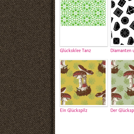
Glücksklee Tanz
Diamanten 
Ein Glückspilz
Der Glücksp