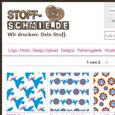
Ic
Wir drucken: Dein Stoff.
Logo-, Motiv-, Design-Upload
Designs
Patterngalerie
Must
1 von 2
››