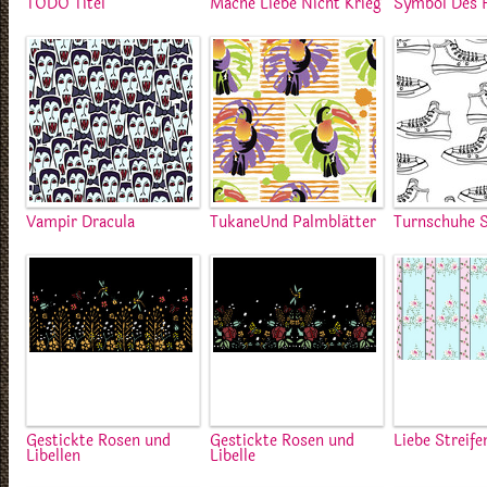
TODO Titel
Mache Liebe Nicht Krieg
Symbol Des 
Vampir Dracula
TukaneUnd Palmblätter
Turnschuhe S
Gestickte Rosen und
Gestickte Rosen und
Liebe Streife
Libellen
Libelle