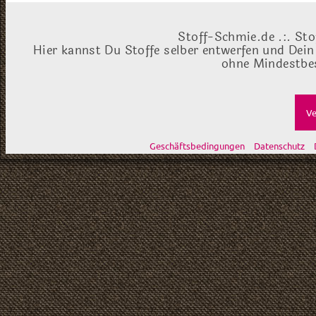
Stoff-Schmie.de .:. Sto
Hier kannst Du Stoffe selber entwerfen und Dein
ohne Mindestbes
Ve
Geschäftsbedingungen
Datenschutz