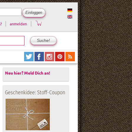
?
anmelden
Neu hier? Meld Dich an!
Geschenkidee: Stoff-Coupon