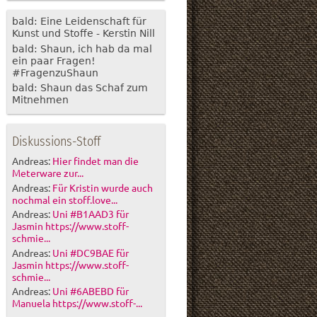
bald: Eine Leidenschaft für
Kunst und Stoffe - Kerstin Nill
bald: Shaun, ich hab da mal
ein paar Fragen!
#FragenzuShaun
bald: Shaun das Schaf zum
Mitnehmen
Diskussions-Stoff
Andreas:
Hier findet man die
Meterware zur...
Andreas:
Für Kristin wurde auch
nochmal ein stoff.love...
Andreas:
Uni #B1AAD3 für
Jasmin https://www.stoff-
schmie...
Andreas:
Uni #DC9BAE für
Jasmin https://www.stoff-
schmie...
Andreas:
Uni #6ABEBD für
Manuela https://www.stoff-...