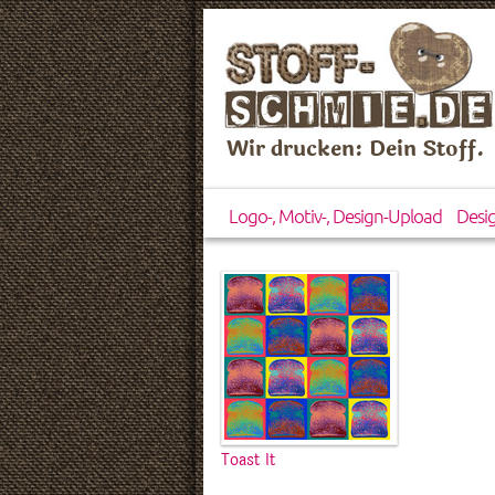
Wir drucken: Dein Stoff.
Logo-, Motiv-, Design-Upload
Desi
Toast It