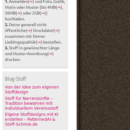
1.
Anmelden(
⇒
) und Foto, Grafik,
Motiv oder Muster (bis 4MB(
⇒
),
50MB(
⇒
) oder 2GB(
⇒
))
hochladen.
2.
Deine generell nicht
öffentliche(
⇒
) Druckdatei(
⇒
)
zusammen mit Deiner
Lieblingsqualität(
⇒
) bestellen.
3.
Stoff in gewünschter Länge
und Muster-Anordnung(
⇒
)
drucken.
Blog-Stoff
Von der Idee zum eigenen
Stoffdesign
Stoff für Narrenzünfte –
Tradition bewahren mit
individuellem Vereinsstoff
Eigene Stoffdesigns mit KI
erstellen – PatternedAI &
Stoff-Schmie.de