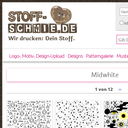
Ic
Wir drucken: Dein Stoff.
Logo-, Motiv-, Design-Upload
Designs
Patterngalerie
Must
Midwhite
1 von 12
››