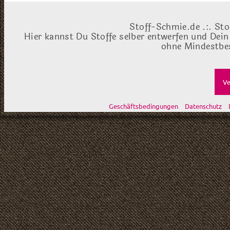
Stoff-Schmie.de .:. Sto
Hier kannst Du Stoffe selber entwerfen und Dein
ohne Mindestbes
Ve
Geschäftsbedingungen
Datenschutz