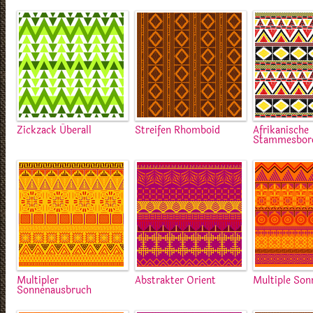
Zickzack Überall
Streifen Rhomboid
Afrikanische
Stammesbor
Multipler
Abstrakter Orient
Multiple Son
Sonnenausbruch