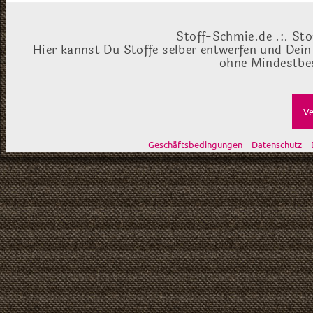
Stoff-Schmie.de .:. Sto
Hier kannst Du Stoffe selber entwerfen und Dein
ohne Mindestbes
Ve
Geschäftsbedingungen
Datenschutz