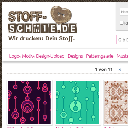
Ic
Wir drucken: Dein Stoff.
Logo-, Motiv-, Design-Upload
Designs
Patterngalerie
Must
1 von 11
››