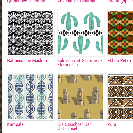
Glühender Talisman
Abstrakter Talisman
Zwillingspaa
Balinesische Masken
Kakteen mit Stammes-
Ethno Retro
Elementen
Kampala
Die Gesichter Der
Zulu
Osterinsel