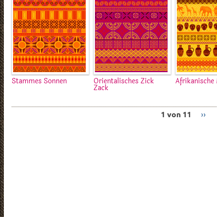
Stammes Sonnen
Orientalisches Zick
Afrikanische
Zack
1 von 11
››