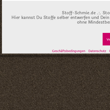
Stoff-Schmie.de .:. Sto
Hier kannst Du Stoffe selber entwerfen und Dein
ohne Mindestbes
Ve
Geschäftsbedingungen
Datenschutz