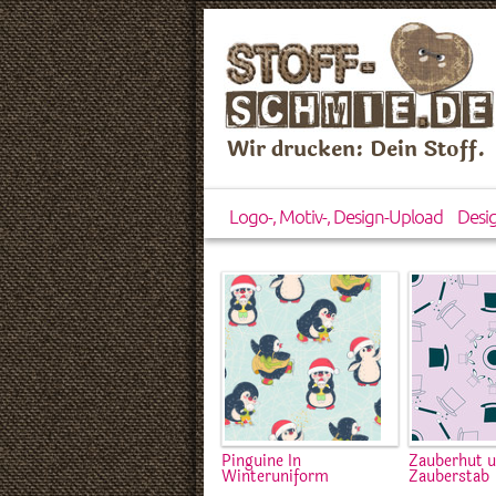
Wir drucken: Dein Stoff.
Logo-, Motiv-, Design-Upload
Desi
Pinguine In
Zauberhut 
Winteruniform
Zauberstab