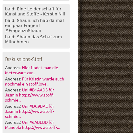
bald: Eine Leidenschaft für
Kunst und Stoffe - Kerstin Nill
bald: Shaun, ich hab da mal
ein paar Fragen!
#FragenzuShaun
bald: Shaun das Schaf zum
Mitnehmen
Diskussions-Stoff
Andreas:
Hier findet man die
Meterware zur...
Andreas:
Für Kristin wurde auch
nochmal ein stoff.love...
Andreas:
Uni #B1AAD3 für
Jasmin https://www.stoff-
schmie...
Andreas:
Uni #DC9BAE für
Jasmin https://www.stoff-
schmie...
Andreas:
Uni #6ABEBD für
Manuela https://www.stoff-...