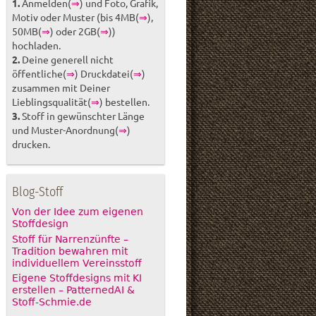
1.
Anmelden(
⇒
) und Foto, Grafik,
Motiv oder Muster (bis 4MB(
⇒
),
50MB(
⇒
) oder 2GB(
⇒
))
hochladen.
2.
Deine generell nicht
öffentliche(
⇒
) Druckdatei(
⇒
)
zusammen mit Deiner
Lieblingsqualität(
⇒
) bestellen.
3.
Stoff in gewünschter Länge
und Muster-Anordnung(
⇒
)
drucken.
Blog-Stoff
Von der Idee zum eigenen
Stoffdesign
Stoff für Narrenzünfte –
Tradition bewahren mit
individuellem Vereinsstoff
Eigene Stoffdesigns mit KI
erstellen – PatternedAI &
Stoff-Schmie.de