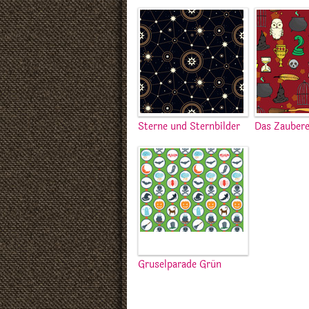
Sterne und Sternbilder
Das Zaubere
Gruselparade Grün