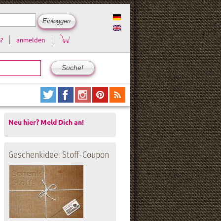
?
anmelden
Neu hier? Meld Dich an!
Geschenkidee: Stoff-Coupon