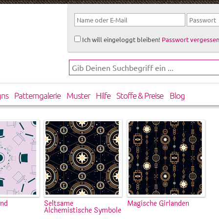
Ich will eingeloggt bleiben!
Passwort vergessen
gns
Patterngalerie
Muster
Hilfe
Stoffe & Preise
Blog
und
Seltsame
Magische Girlanden
Alchemistische Symbole