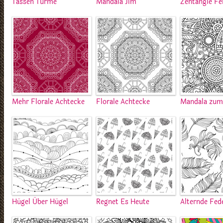
Tassen Türme
Mandala Jim
Zentangle Fe
Mehr Florale Achtecke
Florale Achtecke
Mandala zum
Hügel Über Hügel
Regnet Es Heute
Alternde Fed