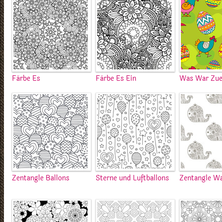
Färbe Es
Färbe Es Ein
Was War Zue
Zentangle Ballons
Sterne und Luftballons
Zentangle W