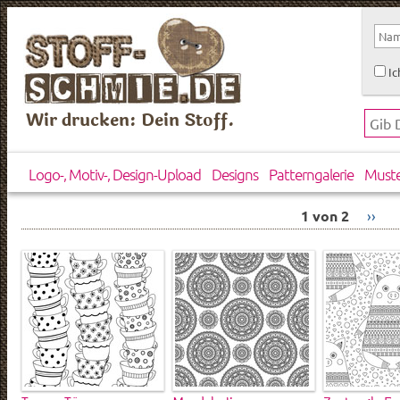
Ic
Wir drucken: Dein Stoff.
Logo-, Motiv-, Design-Upload
Designs
Patterngalerie
Must
1 von 2
››