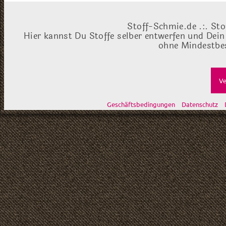
Stoff-Schmie.de .:. Sto
Hier kannst Du Stoffe selber entwerfen und Dein
ohne Mindestbes
Ve
Geschäftsbedingungen
Datenschutz