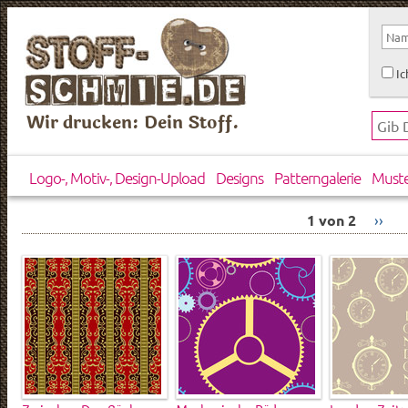
Ic
Wir drucken: Dein Stoff.
Logo-, Motiv-, Design-Upload
Designs
Patterngalerie
Must
1 von 2
››