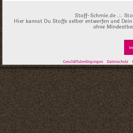
Stoff-Schmie.de .:. Sto
Hier kannst Du Stoffe selber entwerfen und Dein
ohne Mindestbes
Ve
Geschäftsbedingungen
Datenschutz