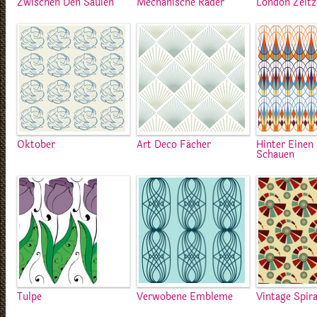
Zwischen Den Säulen
Mechanische Räder
London Zeit
Oktober
Art Deco Fächer
Hinter Einen
Schauen
Tulpe
Verwobene Embleme
Vintage Spir