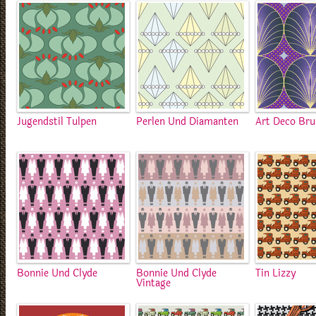
Jugendstil Tulpen
Perlen Und Diamanten
Art Deco Br
Bonnie Und Clyde
Bonnie Und Clyde
Tin Lizzy
Vintage