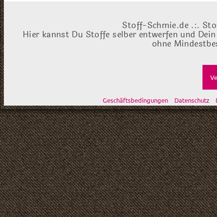
Stoff-Schmie.de .:. Sto
Hier kannst Du Stoffe selber entwerfen und Dein
ohne Mindestbes
Ve
Geschäftsbedingungen
Datenschutz