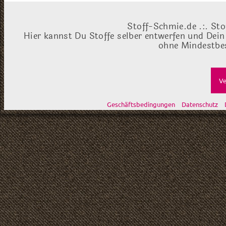
Stoff-Schmie.de .:. Sto
Hier kannst Du Stoffe selber entwerfen und Dein
ohne Mindestbes
Ve
Geschäftsbedingungen
Datenschutz