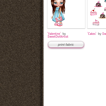
by
by
'Valentine'
'Cakes'
Sw
SweetDollArtist
print fabric