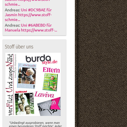
schmie...
Andreas:
Uni #DC9BAE für
Jasmin https://www.stoff-
schmie...
Andreas:
Uni #6ABEBD für
Manuela https://www.stoff-...
Stoff über uns
"Unbedingt ausprobieren, wenn man
einen besonderen Stoff möchte! Jeder