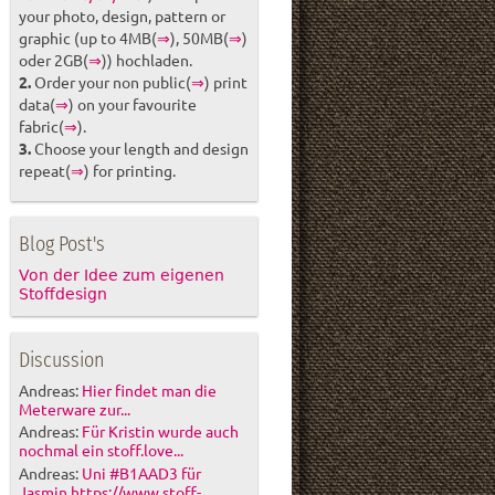
your photo, design, pattern or
graphic (up to 4MB(
⇒
), 50MB(
⇒
)
oder 2GB(
⇒
)) hochladen.
2.
Order your non public(
⇒
) print
data(
⇒
) on your favourite
fabric(
⇒
).
3.
Choose your length and design
repeat(
⇒
) for printing.
Blog Post's
Von der Idee zum eigenen
Stoffdesign
Discussion
Andreas:
Hier findet man die
Meterware zur...
Andreas:
Für Kristin wurde auch
nochmal ein stoff.love...
Andreas:
Uni #B1AAD3 für
Jasmin https://www.stoff-