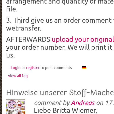
arrangement and quantity of mater
file.
3. Third give us an order comment 
wetransfer.
AFTERWARDS
upload your original
your order number. We will print it
us.
Login
or
register
to post comments
view all faq
Hinweise unserer Stoff-Mache
comment by
Andreas
on
17.
Liebe Britta Wiemer,