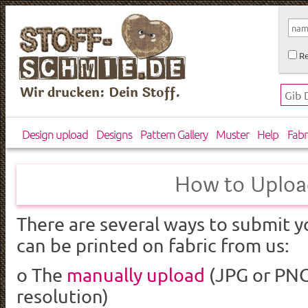
Re
Wir drucken: Dein Stoff.
Design upload
Designs
Pattern Gallery
Muster
Help
Fabr
How to Uploa
There are several ways
to submit
y
can
be
printed
on fabric
from us
:
o
The
manually upload
(JPG or PNG
resolution)