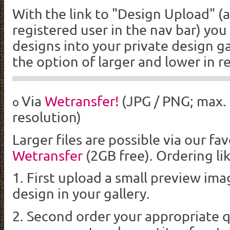
With the link to
"
Design Upload
"
(
registered
user in the nav bar
)
you
designs
into your
private
design ga
the option of
larger and
lower
in
r
Via
Wetransfer!
(JPG / PNG; max. 
o
resolution)
Larger files are possible via our fa
Wetransfer
(2GB free). Ordering lik
1. First upload a small preview ima
design in your gallery.
2. Second order your appropriate q