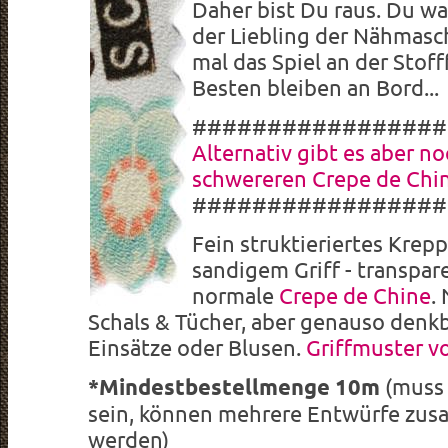
Daher bist Du raus. Du wa
der Liebling der Nähmasch
mal das Spiel an der Stoff
Besten bleiben an Bord...
#################
Alternativ gibt es aber n
schwereren Crepe de Chi
#################
Fein struktieriertes Krep
sandigem Griff - transpare
normale
Crepe de Chine
.
Schals & Tücher, aber genauso denkb
Einsätze oder Blusen.
Griffmuster v
*Mindestbestellmenge 10m
(muss 
sein, können mehrere Entwürfe zus
werden)