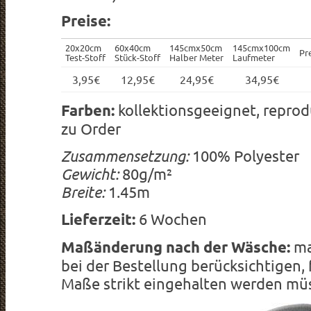
Preise:
20x20cm
60x40cm
145cmx50cm
145cmx100cm
Pr
Test-Stoff
Stück-Stoff
Halber Meter
Laufmeter
3,95€
12,95€
24,95€
34,95€
Farben:
kollektionsgeeignet, reprod
zu Order
Zusammensetzung:
100% Polyester
Gewicht:
80g/m²
Breite:
1.45m
Lieferzeit:
6 Wochen
Maßänderung nach der Wäsche:
ma
bei der Bestellung berücksichtigen,
Maße strikt eingehalten werden mü