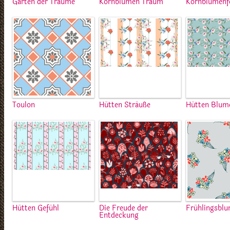
Garten der Träume
Kornblumen Traum
Kornblumenf
Toulon
Hütten Sträuße
Hütten Blum
Hütten Gefühl
Die Freude der
Frühlingsbl
Entdeckung