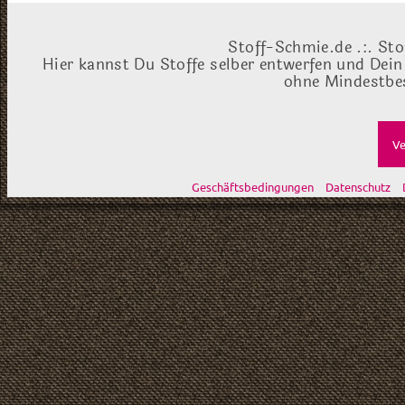
Stoff-Schmie.de .:. Sto
Hier kannst Du Stoffe selber entwerfen und Dein
ohne Mindestbes
Ve
Geschäftsbedingungen
Datenschutz