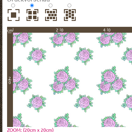
20
40
cm
2
0
ZOOM: (20cm x 20cm)