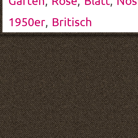
Garten
,
Rose
,
Blatt
,
Nos
1950er
,
Britisch