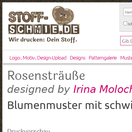
Ic
Wir drucken: Dein Stoff.
Logo-, Motiv-, Design-Upload
Designs
Patterngalerie
Must
Rosensträuße
Irina Molo
designed by
Blumenmuster mit schw
Druckvorschau